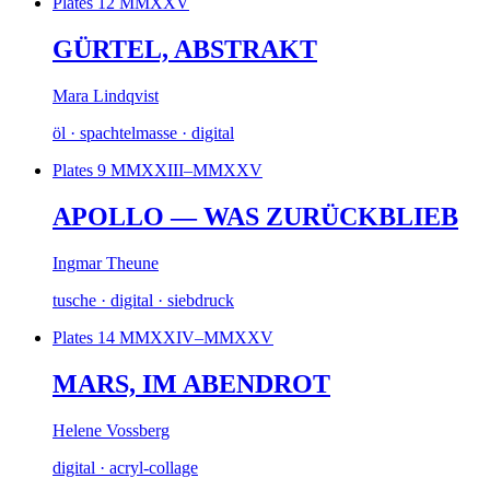
Plates 12
MMXXV
GÜRTEL, ABSTRAKT
Mara Lindqvist
öl · spachtelmasse · digital
Plates 9
MMXXIII–MMXXV
APOLLO — WAS ZURÜCKBLIEB
Ingmar Theune
tusche · digital · siebdruck
Plates 14
MMXXIV–MMXXV
MARS, IM ABENDROT
Helene Vossberg
digital · acryl-collage