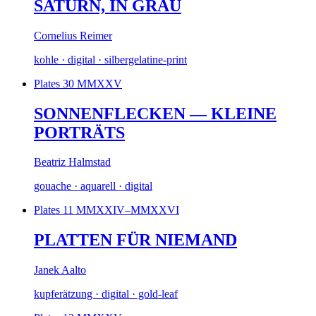
SATURN, IN GRAU
Cornelius Reimer
kohle · digital · silbergelatine-print
Plates 30
MMXXV
SONNENFLECKEN — KLEINE
PORTRÄTS
Beatriz Halmstad
gouache · aquarell · digital
Plates 11
MMXXIV–MMXXVI
PLATTEN FÜR NIEMAND
Janek Aalto
kupferätzung · digital · gold-leaf